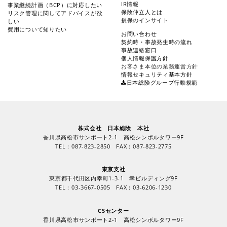
IR情報
事業継続計画（BCP）に対応したい
保険仲立人とは
リスク管理に関してアドバイスが欲
損保のインサイト
しい
費用について知りたい
お問い合わせ
契約時・事故発生時の流れ
事故連絡窓口
個人情報保護方針
お客さま本位の業務運営方針
情報セキュリティ基本方針
日本総険グループ行動規範
株式会社 日本総険 本社
香川県高松市サンポート2-1 高松シンボルタワー9F
TEL：087-823-2850 FAX：087-823-2775
東京支社
東京都千代田区内幸町1-3-1 幸ビルディング9F
TEL：03-3667-0505 FAX：03-6206-1230
CSセンター
香川県高松市サンポート2-1 高松シンボルタワー9F